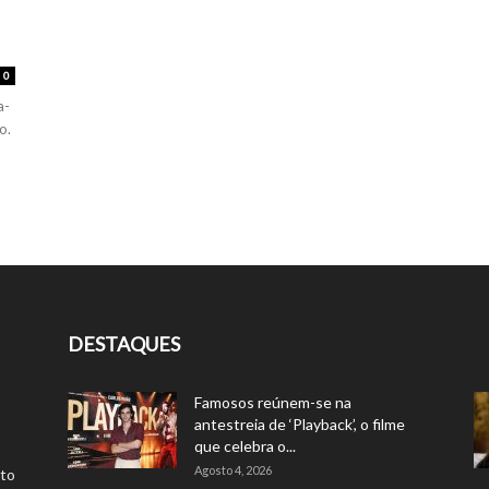
0
a-
o.
DESTAQUES
Famosos reúnem-se na
antestreia de ‘Playback’, o filme
que celebra o...
Agosto 4, 2026
rto