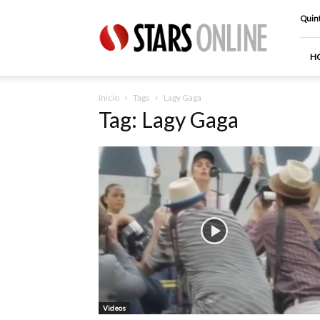
Stars
Quint
Online
H
Inicio
Tags
Lagy Gaga
Tag: Lagy Gaga
Videos