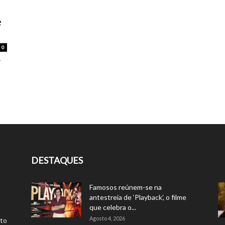
e
0
r
DESTAQUES
Famosos reúnem-se na
antestreia de ‘Playback’, o filme
que celebra o...
Agosto 4, 2026
rto