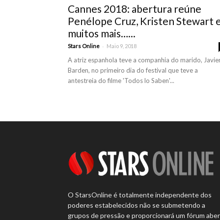
Cannes 2018: abertura reúne
Penélope Cruz, Kristen Stewart 
muitos mais…...
-
Stars Online
Maio 9, 2018
A atriz espanhola teve a companhia do marido, Javie
Barden, no primeiro dia do festival que teve a
antestreia do filme 'Todos lo Saben'...
O StarsOnline é totalmente independente dos
poderes estabelecidos não se submetendo a
grupos de pressão e proporcionará um fórum abe