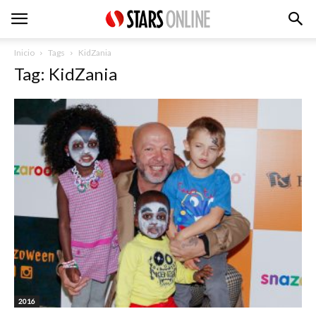
Inicio
Tags
KidZania
Tag: KidZania
2016