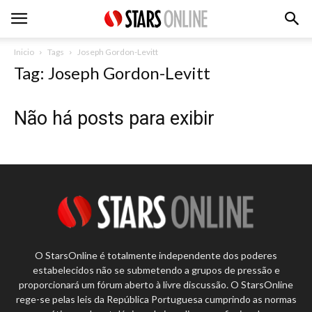
Inicio
Tags
Joseph Gordon-Levitt
Tag: Joseph Gordon-Levitt
Não há posts para exibir
O StarsOnline é totalmente independente dos poderes
estabelecidos não se submetendo a grupos de pressão e
proporcionará um fórum aberto à livre discussão. O StarsOnline
rege-se pelas leis da República Portuguesa cumprindo as normas