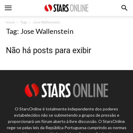
Inicio
Tags
Jose Wallenstein
Tag: Jose Wallenstein
Não há posts para exibir
O StarsOnline é totalmente independente dos poderes
estabelecidos não se submetendo a grupos de pressão e
proporcionará um fórum aberto à livre discussão. O StarsOnline
rege-se pelas leis da República Portuguesa cumprindo as normas