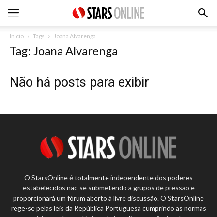
Inicio
Tags
Joana Alvarenga
Tag: Joana Alvarenga
Não há posts para exibir
O StarsOnline é totalmente independente dos poderes
estabelecidos não se submetendo a grupos de pressão e
proporcionará um fórum aberto à livre discussão. O StarsOnline
rege-se pelas leis da República Portuguesa cumprindo as normas