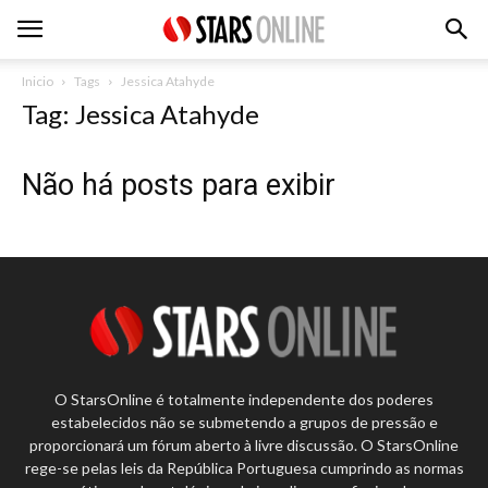
Inicio
Tags
Jessica Atahyde
Tag: Jessica Atahyde
Não há posts para exibir
O StarsOnline é totalmente independente dos poderes
estabelecidos não se submetendo a grupos de pressão e
proporcionará um fórum aberto à livre discussão. O StarsOnline
rege-se pelas leis da República Portuguesa cumprindo as normas