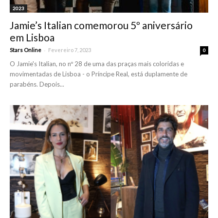
2023
Jamie’s Italian comemorou 5º aniversário
em Lisboa
-
Stars Online
Fevereiro 7, 2023
0
O Jamie's Italian, no nº 28 de uma das praças mais coloridas e
movimentadas de Lisboa - o Príncipe Real, está duplamente de
parabéns. Depois...