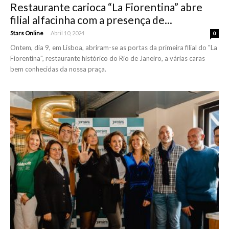
Restaurante carioca “La Fiorentina” abre
filial alfacinha com a presença de...
-
Stars Online
Abril 10, 2024
0
Ontem, dia 9, em Lisboa, abriram-se as portas da primeira filial do "La
Fiorentina", restaurante histórico do Rio de Janeiro, a várias caras
bem conhecidas da nossa praça.