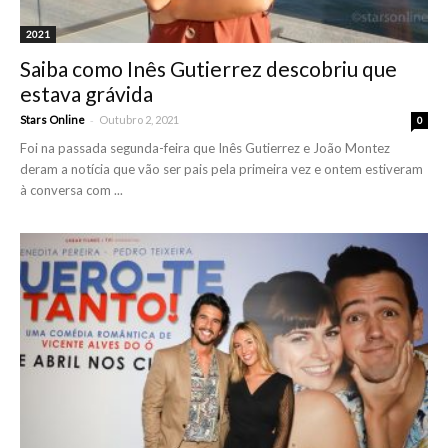
2021
Saiba como Inês Gutierrez descobriu que
estava grávida
-
Stars Online
Outubro 2, 2021
0
Foi na passada segunda-feira que Inês Gutierrez e João Montez
deram a notícia que vão ser pais pela primeira vez e ontem estiveram
à conversa com ...