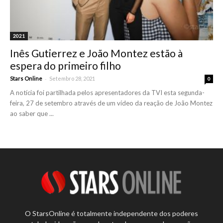
2021
Inês Gutierrez e João Montez estão à
espera do primeiro filho
-
Stars Online
Setembro 28, 2021
0
A notícia foi partilhada pelos apresentadores da TVI esta segunda-
feira, 27 de setembro através de um vídeo da reação de João Montez
ao saber que ...
O StarsOnline é totalmente independente dos poderes