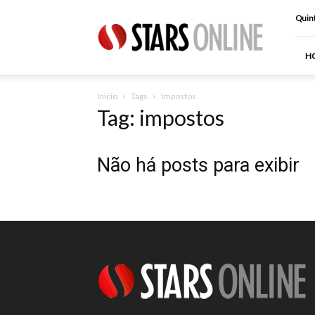
Stars
Quint
Online
H
Inicio
Tags
Impostos
Tag: impostos
Não há posts para exibir