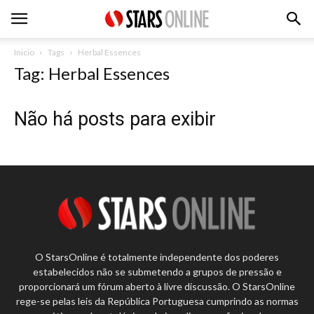
Inicio
Tags
Herbal Essences
Tag: Herbal Essences
Não há posts para exibir
O StarsOnline é totalmente independente dos poderes
estabelecidos não se submetendo a grupos de pressão e
proporcionará um fórum aberto à livre discussão. O StarsOnline
rege-se pelas leis da República Portuguesa cumprindo as normas