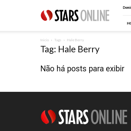
Stars
Domin
Online
H
Inicio
Tags
Hale Berry
Tag: Hale Berry
Não há posts para exibir