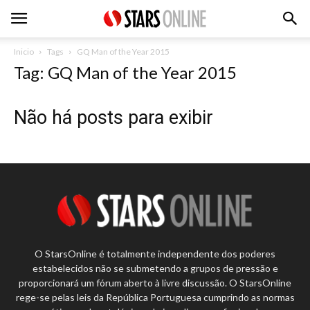
Inicio
Tags
GQ Man of the Year 2015
Tag: GQ Man of the Year 2015
Não há posts para exibir
O StarsOnline é totalmente independente dos poderes
estabelecidos não se submetendo a grupos de pressão e
proporcionará um fórum aberto à livre discussão. O StarsOnline
rege-se pelas leis da República Portuguesa cumprindo as normas