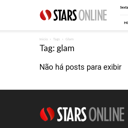
Stars
Sexta
Online
H
Inicio
Tags
Glam
Tag: glam
Não há posts para exibir