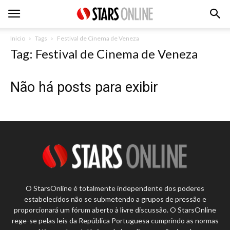
Inicio
Tags
Festival de Cinema de Veneza
Tag: Festival de Cinema de Veneza
Não há posts para exibir
O StarsOnline é totalmente independente dos poderes
estabelecidos não se submetendo a grupos de pressão e
proporcionará um fórum aberto à livre discussão. O StarsOnline
rege-se pelas leis da República Portuguesa cumprindo as normas