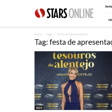
Stars
Sexta
Online
H
Inicio
Tags
Festa de apresentação
Tag: festa de apresenta
2024