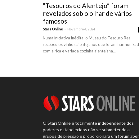
“Tesouros do Alentejo” foram
revelados sob o olhar de vários
famosos
-
Stars Online
Novembro 4, 2024
Numa iniciativa inédita, o Museu do Tesouro Real
recebeu os vinhos alentejanos que foram harmoniza
com a rica e variada cozinha alentejana...
O StarsOnline é totalmente independente dos
poderes estabelecidos não se submetendo a
grupos de pressão e proporcionará um fórum abe