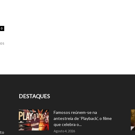
0
dos
DESTAQUES
Famosos reúnem-se na
antestreia de ‘Playback’, o filme
que celebra o...
Agosto 4, 2026
rto