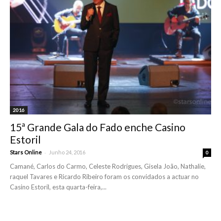
2016
15ª Grande Gala do Fado enche Casino
Estoril
-
Stars Online
Junho 24, 2016
0
Camané, Carlos do Carmo, Celeste Rodrigues, Gisela João, Nathalie,
raquel Tavares e Ricardo Ribeiro foram os convidados a actuar no
Casino Estoril, esta quarta-feira,...