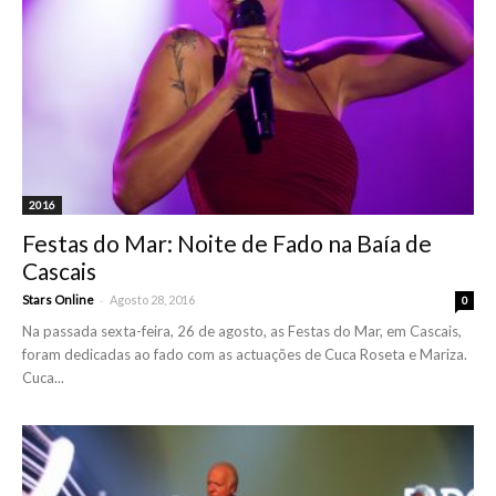
2016
Festas do Mar: Noite de Fado na Baía de
Cascais
-
Stars Online
Agosto 28, 2016
0
Na passada sexta-feira, 26 de agosto, as Festas do Mar, em Cascais,
foram dedicadas ao fado com as actuações de Cuca Roseta e Mariza.
Cuca...