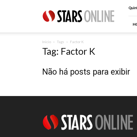
Stars
Quint
Online
H
Inicio
Tags
Factor K
Tag: Factor K
Não há posts para exibir