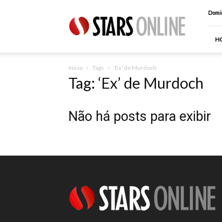
Stars
Domin
Online
H
Inicio
Tags
‘Ex’ de Murdoch
Tag: ‘Ex’ de Murdoch
Não há posts para exibir