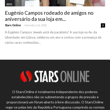
2021
Eugénio Campos rodeado de amigos no
aniversário da sua loja em...
-
Stars Online
Setembro 16, 2021
0
A Eugénio Campos Jewels está de parabéns! A sua loja na Av. da
Liberdade, em Lisboa, celebrou um ano e contou com a presença de
várias caras conhecidas...
O StarsOnline é totalmente independente dos poderes
estabelecidos não se submetendo a grupos de pressão e
proporcionará um fórum aberto à livre discussão. O StarsOnline
rege-se pelas leis da República Portuguesa cumprindo as normas