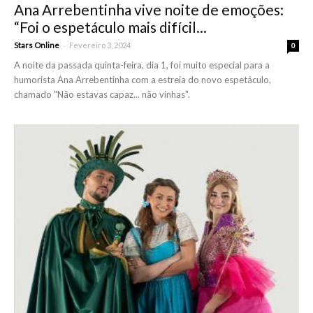
Ana Arrebentinha vive noite de emoções:
“Foi o espetáculo mais difícil...
-
Stars Online
Fevereiro 3, 2024
0
A noite da passada quinta-feira, dia 1, foi muito especial para a
humorista Ana Arrebentinha com a estreia do novo espetáculo,
chamado "Não estavas capaz... não vinhas".