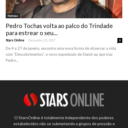
Noticias
Pedro Tochas volta ao palco do Trindade
para estrear o seu...
-
Stars Online
Dezembro 21, 2017
0
De 4 a 27 de janeiro, encontre uma nova forma de observar a vida
com “Descobrimentos”, o novo espetáculo de Stand-up que traz
Pedro...
O StarsOnline é totalmente independente dos poderes
estabelecidos não se submetendo a grupos de pressão e