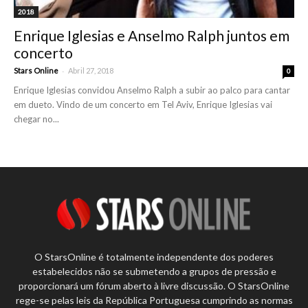
2018
Enrique Iglesias e Anselmo Ralph juntos em
concerto
-
Stars Online
Abril 27, 2018
0
Enrique Iglesias convidou Anselmo Ralph a subir ao palco para cantar
em dueto. Vindo de um concerto em Tel Aviv, Enrique Iglesias vai
chegar no...
O StarsOnline é totalmente independente dos poderes
estabelecidos não se submetendo a grupos de pressão e
proporcionará um fórum aberto à livre discussão. O StarsOnline
rege-se pelas leis da República Portuguesa cumprindo as normas