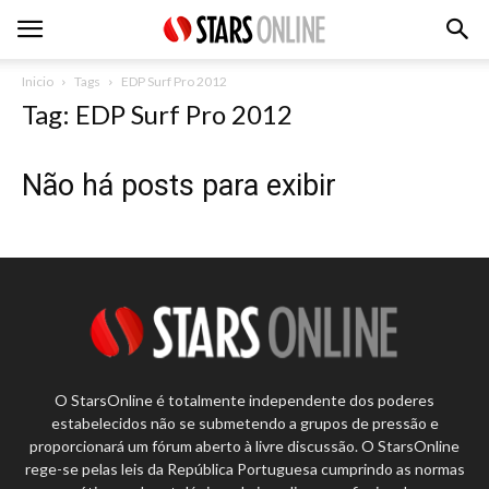
Inicio
Tags
EDP Surf Pro 2012
Tag: EDP Surf Pro 2012
Não há posts para exibir
O StarsOnline é totalmente independente dos poderes
estabelecidos não se submetendo a grupos de pressão e
proporcionará um fórum aberto à livre discussão. O StarsOnline
rege-se pelas leis da República Portuguesa cumprindo as normas