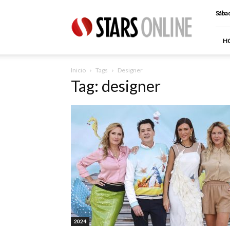
Stars
Sábad
Online
H
Inicio
Tags
Designer
Tag: designer
2024