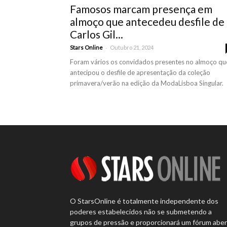
Famosos marcam presença em
almoço que antecedeu desfile de
Carlos Gil...
-
Stars Online
Outubro 21, 2024
Foram vários os convidados presentes no almoço qu
antecipou o desfile de apresentação da coleção
primavera/verão na edição da ModaLisboa Singular.
O StarsOnline é totalmente independente dos
poderes estabelecidos não se submetendo a
grupos de pressão e proporcionará um fórum abe