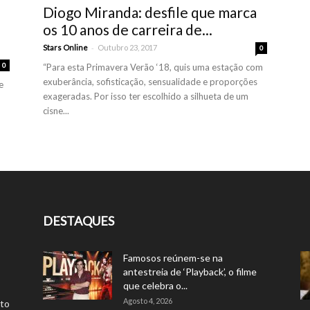
Diogo Miranda: desfile que marca
os 10 anos de carreira de...
-
Stars Online
Outubro 23, 2017
0
0
“Para esta Primavera Verão ‘18, quis uma estação com
exuberância, sofisticação, sensualidade e proporções
e
exageradas. Por isso ter escolhido a silhueta de um
cisne...
DESTAQUES
Famosos reúnem-se na
antestreia de ‘Playback’, o filme
que celebra o...
Agosto 4, 2026
rto