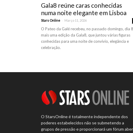
Gala8 reúne caras conhecidas
numa noite elegante em Lisboa
-
Stars Online
Março 11, 2026
O Pateo da Galé recebeu, no passado domingo, dia 8
mais uma edição da Gala8, que juntou várias figuras
conhecidas para uma noite de convívio, elegância e
celebração.
O StarsOnline é totalmente independente dos
poderes estabelecidos não se submetendo a
grupos de pressão e proporcionará um fórum abe