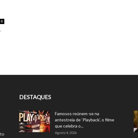
0
,
DESTAQUES
Famosos reúnem-se na
antestreia de ‘Playback’, o filme
que celebra o...
Agosto 4, 2026
rto