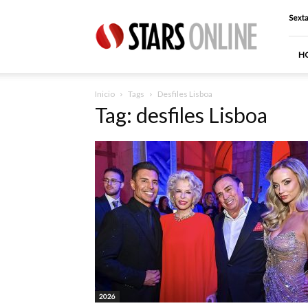
Stars
Sexta
Online
H
Inicio
Tags
Desfiles Lisboa
Tag: desfiles Lisboa
2026