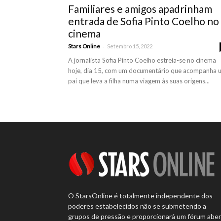
Familiares e amigos apadrinham
entrada de Sofia Pinto Coelho no
cinema
-
Stars Online
Setembro 15, 2022
A jornalista Sofia Pinto Coelho estreia-se no cinema
hoje, dia 15, com um documentário que acompanha 
pai que leva a filha numa viagem às suas origens...
O StarsOnline é totalmente independente dos
poderes estabelecidos não se submetendo a
grupos de pressão e proporcionará um fórum abe