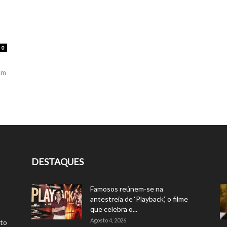
0
um
DESTAQUES
Famosos reúnem-se na
antestreia de ‘Playback’, o filme
que celebra o...
Agosto 4, 2026
rto