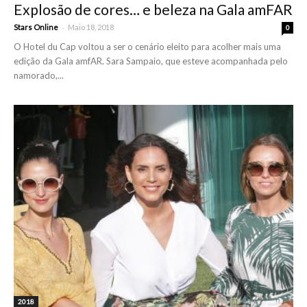
Explosão de cores… e beleza na Gala amFAR
-
Stars Online
Maio 18, 2018
0
O Hotel du Cap voltou a ser o cenário eleito para acolher mais uma
edição da Gala amfAR. Sara Sampaio, que esteve acompanhada pelo
namorado,...
2018