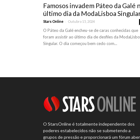
Famosos invadem Páteo da Galé 
último dia da ModaLisboa Singula
-
Stars Online
Outubro 15, 2024
O Páteo da Galé encheu-se de caras conhecidas que
foram assistir ao último dia de desfiles da ModaLisb
Singular. O dia começou bem cedo com...
O StarsOnline é totalmente independente dos
poderes estabelecidos não se submetendo a
grupos de pressão e proporcionará um fórum abe