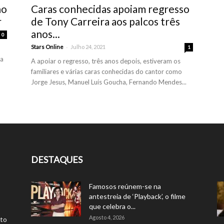
no
Caras conhecidas apoiam regresso
r
de Tony Carreira aos palcos três
anos...
0
-
Stars Online
Julho 24, 2021
1
oa
A apoiar o regresso, três anos depois, estiveram os
familiares e várias caras conhecidas do cantor como
Jorge Jesus, Manuel Luís Goucha, Fernando Mendes...
DESTAQUES
Famosos reúnem-se na
antestreia de ‘Playback’, o filme
que celebra o...
Agosto 4, 2026
rto