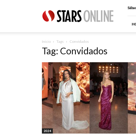
Stars
Sábad
Online
H
Inicio
Tags
Convidados
Tag: Convidados
2024