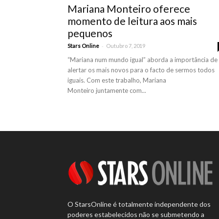
Mariana Monteiro oferece
momento de leitura aos mais
pequenos
-
Stars Online
Outubro 7, 2019
“Mariana num mundo igual” aborda a importância de
alertar os mais novos para o facto de sermos todos
iguais. Com este trabalho, Mariana
Monteiro juntamente com...
O StarsOnline é totalmente independente dos
poderes estabelecidos não se submetendo a