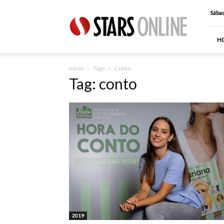
Stars
Sábad
Online
H
Inicio
Tags
Conto
Tag: conto
2019