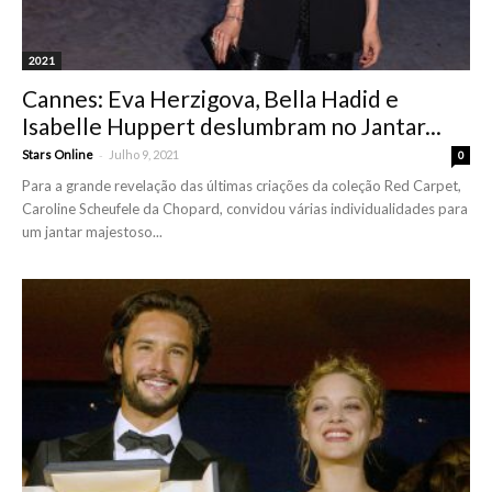
2021
Cannes: Eva Herzigova, Bella Hadid e
Isabelle Huppert deslumbram no Jantar...
-
Stars Online
Julho 9, 2021
0
Para a grande revelação das últimas criações da coleção Red Carpet,
Caroline Scheufele da Chopard, convidou várias individualidades para
um jantar majestoso...