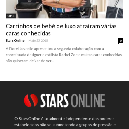
2018
Carrinhos de bebé de luxo atraíram várias
caras conhecidas
-
Stars Online
Maio 25, 2018
0
A Dorel Juvenile apresentou a segunda colaboração com a
conceituada designer e estilista Rachel Zoe e muitas caras conhecidas
não quiseram deixar de ver...
O StarsOnline é totalmente independente dos poderes
estabelecidos não se submetendo a grupos de pressão e