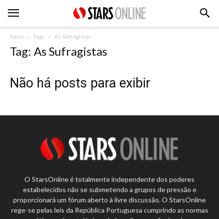
Inicio
Tags
As Sufragistas
Tag: As Sufragistas
Não há posts para exibir
O StarsOnline é totalmente independente dos poderes
estabelecidos não se submetendo a grupos de pressão e
proporcionará um fórum aberto à livre discussão. O StarsOnline
rege-se pelas leis da República Portuguesa cumprindo as normas