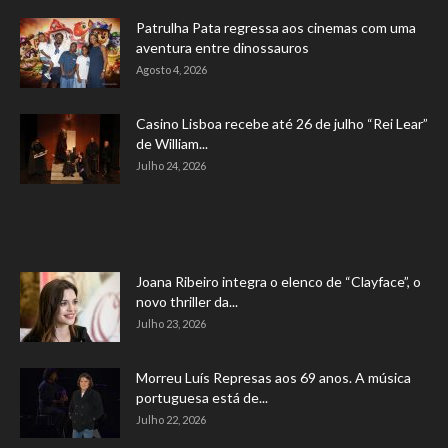
Patrulha Pata regressa aos cinemas com uma
aventura entre dinossauros
Agosto 4, 2026
Casino Lisboa recebe até 26 de julho “Rei Lear”
de William...
Julho 24, 2026
Joana Ribeiro integra o elenco de “Clayface”, o
novo thriller da...
Julho 23, 2026
Morreu Luís Represas aos 69 anos. A música
portuguesa está de...
Julho 22, 2026