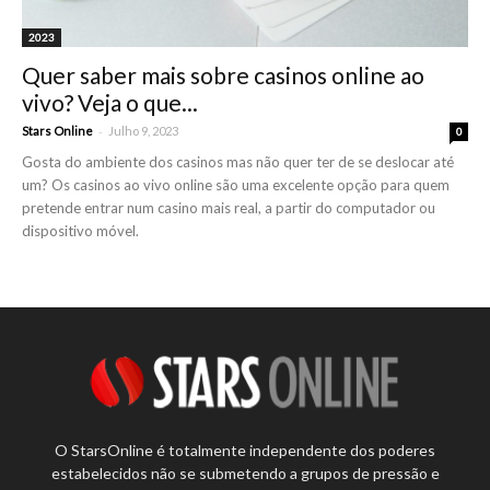
2023
Quer saber mais sobre casinos online ao
vivo? Veja o que...
-
Stars Online
Julho 9, 2023
0
Gosta do ambiente dos casinos mas não quer ter de se deslocar até
um? Os casinos ao vivo online são uma excelente opção para quem
pretende entrar num casino mais real, a partir do computador ou
dispositivo móvel.
O StarsOnline é totalmente independente dos poderes
estabelecidos não se submetendo a grupos de pressão e