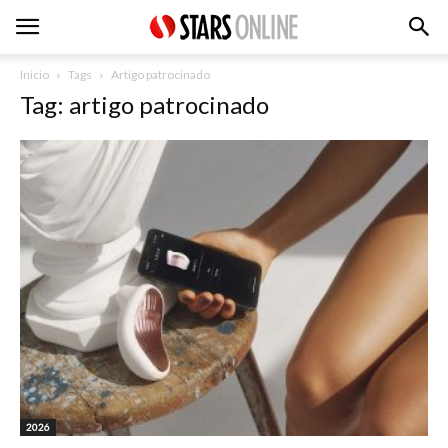
Inicio
Tags
Artigo patrocinado
Tag: artigo patrocinado
2026