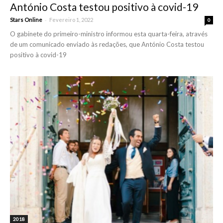
António Costa testou positivo à covid-19
-
Stars Online
Fevereiro 1, 2022
0
O gabinete do primeiro-ministro informou esta quarta-feira, através
de um comunicado enviado às redações, que António Costa testou
positivo à covid-19
2018