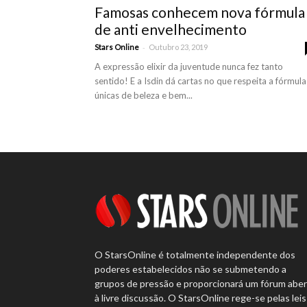
Famosas conhecem nova fórmula
de anti envelhecimento
-
Stars Online
Outubro 23, 2019
A expressão elixir da juventude nunca fez tanto
sentido! E a Isdin dá cartas no que respeita a fórmula
únicas de beleza e bem...
O StarsOnline é totalmente independente dos
poderes estabelecidos não se submetendo a
grupos de pressão e proporcionará um fórum abe
à livre discussão. O StarsOnline rege-se pelas leis