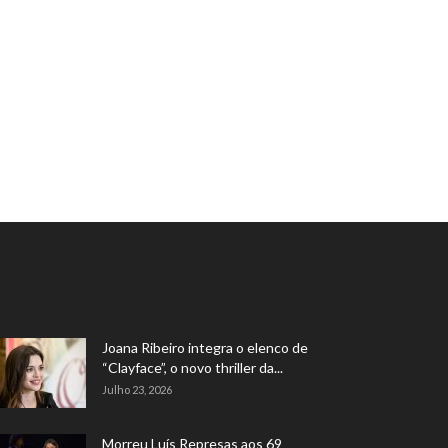
Joana Ribeiro integra o elenco de
“Clayface”, o novo thriller da...
Julho 23, 2026
Morreu Luís Represas aos 69