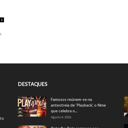
1
s
DESTAQUES
Famosos reúnem-se na
antestreia de ‘Playback’, o filme
que celebra o...
Agosto 4, 2026
rto