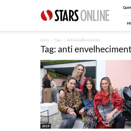
Stars
Quint
Online
H
Inicio
Tags
Anti envelhecimento
Tag: anti envelhecimen
2019