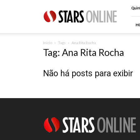
Stars
Quint
Online
H
Inicio
Tags
Ana Rita Rocha
Tag: Ana Rita Rocha
Não há posts para exibir