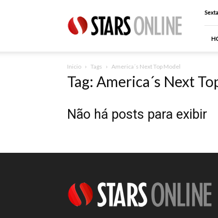
Stars
Sexta
Online
H
Inicio
Tags
America´s Next Top Model
Tag: America´s Next T
Não há posts para exibir