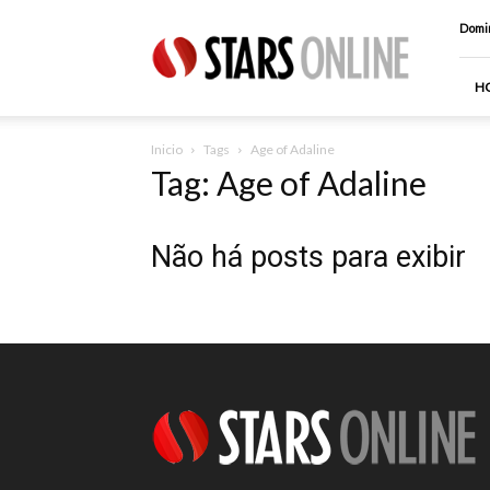
Stars
Domin
Online
H
Inicio
Tags
Age of Adaline
Tag: Age of Adaline
Não há posts para exibir