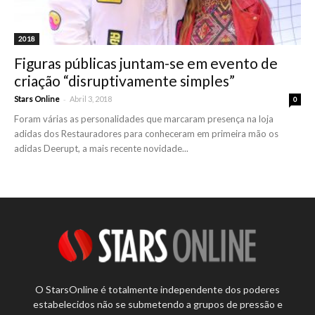
2018
Figuras públicas juntam-se em evento de
criação “disruptivamente simples”
-
Stars Online
Abril 3, 2018
0
Foram várias as personalidades que marcaram presença na loja
adidas dos Restauradores para conheceram em primeira mão os
adidas Deerupt, a mais recente novidade...
O StarsOnline é totalmente independente dos poderes
estabelecidos não se submetendo a grupos de pressão e