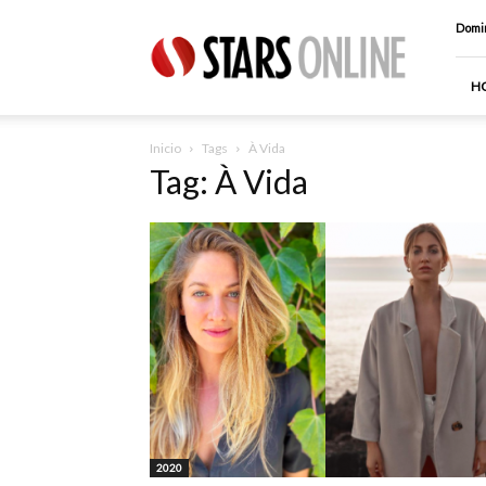
Stars
Domin
Online
H
Inicio
Tags
À Vida
Tag: À Vida
2020