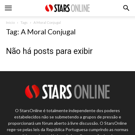
Inicio
Tags
A Moral Conjugal
Tag: A Moral Conjugal
Não há posts para exibir
O StarsOnline é totalmente independente dos poderes
estabelecidos não se submetendo a grupos de pressão e
proporcionará um fórum aberto à livre discussão. O StarsOnline
rege-se pelas leis da República Portuguesa cumprindo as normas