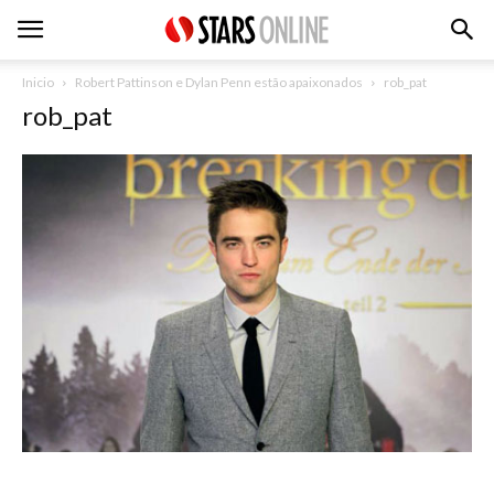
Inicio
Robert Pattinson e Dylan Penn estão apaixonados
rob_pat
rob_pat