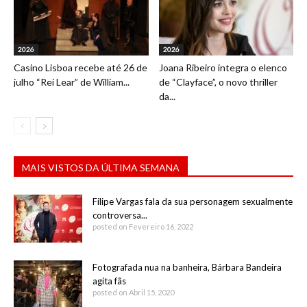
2026
2026
Casino Lisboa recebe até 26 de
Joana Ribeiro integra o elenco
julho “Rei Lear” de William...
de “Clayface”, o novo thriller
da...
MAIS VISTOS DA ÚLTIMA SEMANA
Filipe Vargas fala da sua personagem sexualmente
controversa...
posted on Fevereiro 16, 2022
Fotografada nua na banheira, Bárbara Bandeira
agita fãs
posted on Abril 15, 2020