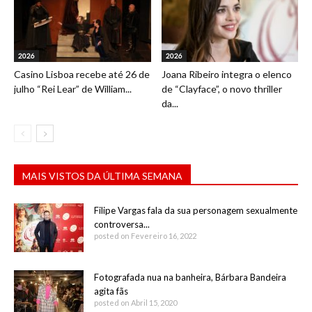
2026
2026
Casino Lisboa recebe até 26 de
Joana Ribeiro integra o elenco
julho “Rei Lear” de William...
de “Clayface”, o novo thriller
da...
MAIS VISTOS DA ÚLTIMA SEMANA
Filipe Vargas fala da sua personagem sexualmente
controversa...
posted on Fevereiro 16, 2022
Fotografada nua na banheira, Bárbara Bandeira
agita fãs
posted on Abril 15, 2020