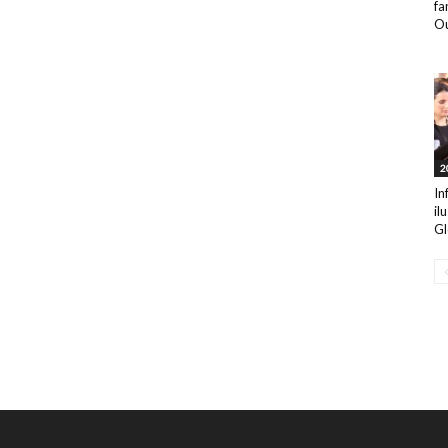
fa
Ou
2
In
il
Gl