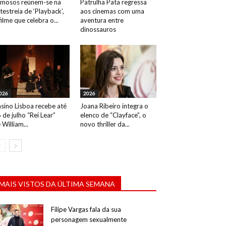
mosos reúnem-se na
Patrulha Pata regressa
testreia de ‘Playback’,
aos cinemas com uma
filme que celebra o...
aventura entre
dinossauros
026
2026
sino Lisboa recebe até
Joana Ribeiro integra o
 de julho “Rei Lear”
elenco de “Clayface”, o
 William...
novo thriller da...
MAIS VISTOS DA ÚLTIMA SEMANA
Filipe Vargas fala da sua
personagem sexualmente