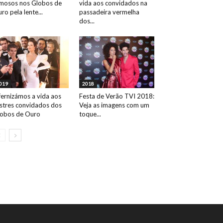
mosos nos Globos de
vida aos convidados na
ro pela lente...
passadeira vermelha
dos...
019
2018
fernizámos a vida aos
Festa de Verão TVI 2018:
ustres convidados dos
Veja as imagens com um
obos de Ouro
toque...