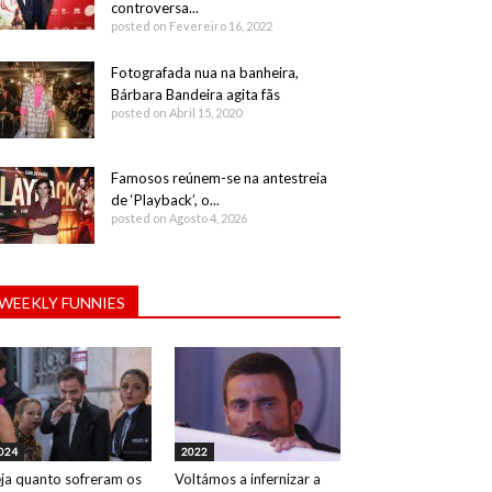
controversa...
posted on Fevereiro 16, 2022
Fotografada nua na banheira,
Bárbara Bandeira agita fãs
posted on Abril 15, 2020
Famosos reúnem-se na antestreia
de ‘Playback’, o...
posted on Agosto 4, 2026
WEEKLY FUNNIES
024
2022
ja quanto sofreram os
Voltámos a infernizar a