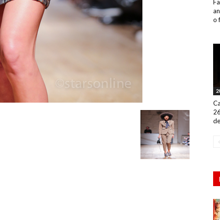
Fa
an
o 
2
Ca
26
de