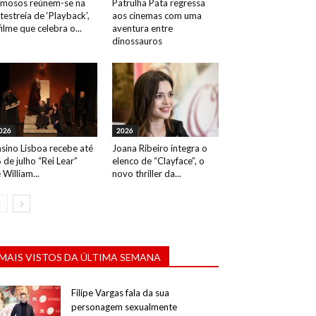
mosos reúnem-se na
Patrulha Pata regressa
testreia de ‘Playback’,
aos cinemas com uma
filme que celebra o...
aventura entre
dinossauros
026
2026
sino Lisboa recebe até
Joana Ribeiro integra o
 de julho “Rei Lear”
elenco de “Clayface”, o
 William...
novo thriller da...
MAIS VISTOS DA ÚLTIMA SEMANA
Filipe Vargas fala da sua
personagem sexualmente