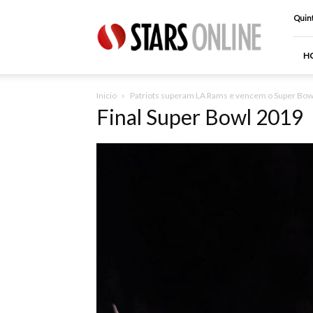
Stars
Quint
Online
H
Inicio
Patriots superam LA Rams e vencem o Super Bow
Final Super Bowl 2019