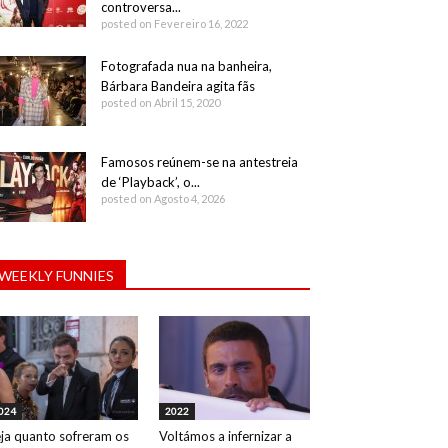
controversa...
posted on Fevereiro 16, 2022
Fotografada nua na banheira,
Bárbara Bandeira agita fãs
posted on Abril 15, 2020
Famosos reúnem-se na antestreia
de ‘Playback’, o...
posted on Agosto 4, 2026
WEEKLY FUNNIES
024
2022
ja quanto sofreram os
Voltámos a infernizar a