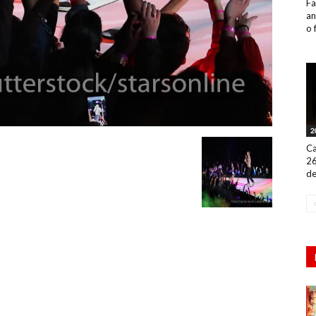
Fa
an
o 
2
Ca
26
de