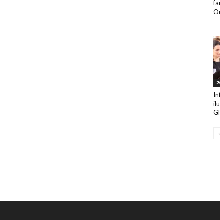
fa
Ou
2
In
il
Gl