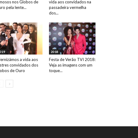
mosos nos Globos de
vida aos convidados na
ro pela lente...
passadeira vermelha
dos...
019
2018
fernizámos a vida aos
Festa de Verão TVI 2018:
ustres convidados dos
Veja as imagens com um
obos de Ouro
toque...