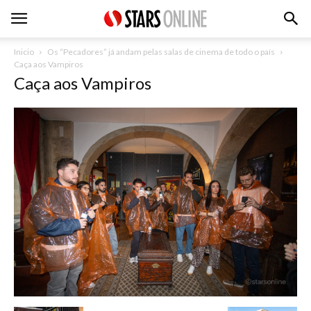
Inicio
Os “Pecadores” já andam pelas salas de cinema de todo o país
Caça aos Vampiros
Caça aos Vampiros