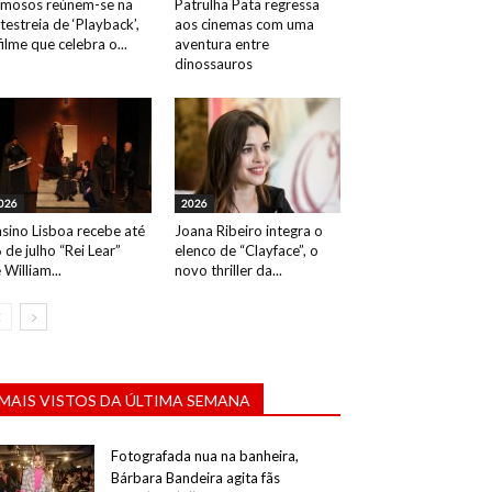
mosos reúnem-se na
Patrulha Pata regressa
testreia de ‘Playback’,
aos cinemas com uma
filme que celebra o...
aventura entre
dinossauros
026
2026
sino Lisboa recebe até
Joana Ribeiro integra o
 de julho “Rei Lear”
elenco de “Clayface”, o
 William...
novo thriller da...
MAIS VISTOS DA ÚLTIMA SEMANA
Fotografada nua na banheira,
Bárbara Bandeira agita fãs