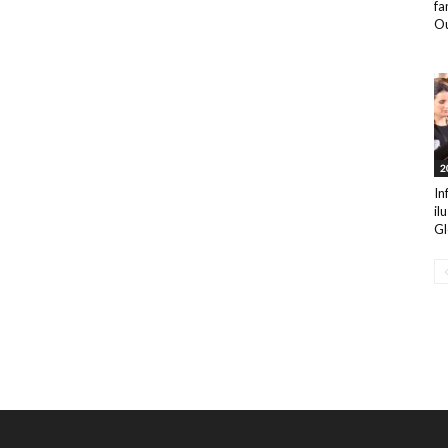
fa
Ou
2
In
il
Gl