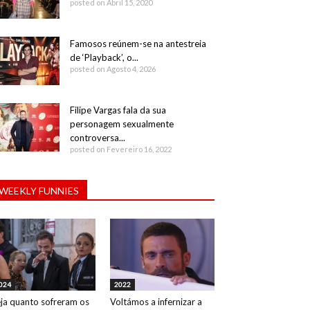
posted on Abril 15, 2020
Famosos reúnem-se na antestreia
de ‘Playback’, o...
posted on Agosto 4, 2026
Filipe Vargas fala da sua
personagem sexualmente
controversa...
posted on Fevereiro 16, 2022
WEEKLY FUNNIES
024
2022
ja quanto sofreram os
Voltámos a infernizar a