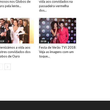
mosos nos Globos de
vida aos convidados na
ro pela lente...
passadeira vermelha
dos...
019
2018
fernizámos a vida aos
Festa de Verão TVI 2018:
ustres convidados dos
Veja as imagens com um
obos de Ouro
toque...