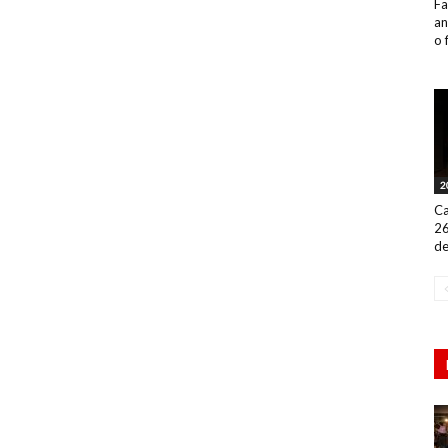
Fa
an
o 
2
Ca
26
de