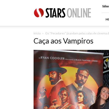
Stars
Sábad
Online
H
Inicio
Os “Pecadores” já andam pelas salas de cinema d
Caça aos Vampiros