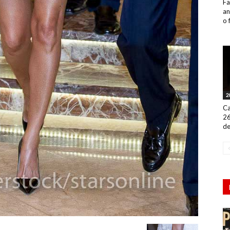
Fa
an
o 
2
Ca
26
de