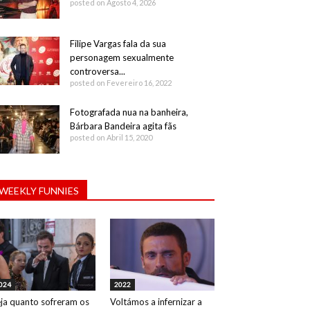
posted on Agosto 4, 2026
Filipe Vargas fala da sua
personagem sexualmente
controversa...
posted on Fevereiro 16, 2022
Fotografada nua na banheira,
Bárbara Bandeira agita fãs
posted on Abril 15, 2020
WEEKLY FUNNIES
024
2022
ja quanto sofreram os
Voltámos a infernizar a