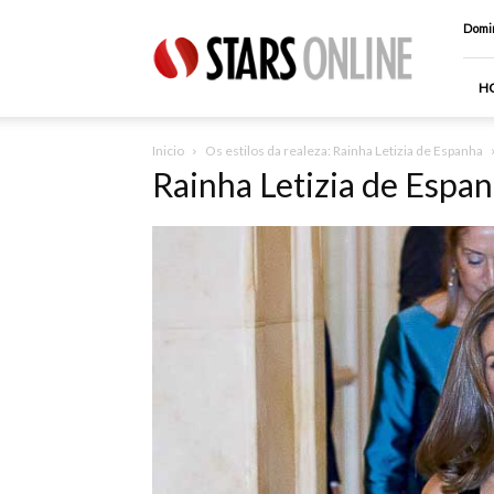
Stars
Domin
Online
H
Inicio
Os estilos da realeza: Rainha Letizia de Espanha
Rainha Letizia de Espa