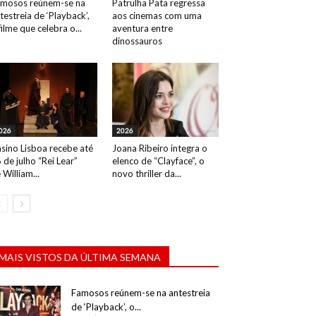
mosos reúnem-se na
Patrulha Pata regressa
testreia de ‘Playback’,
aos cinemas com uma
filme que celebra o...
aventura entre
dinossauros
026
2026
sino Lisboa recebe até
Joana Ribeiro integra o
 de julho “Rei Lear”
elenco de “Clayface”, o
 William...
novo thriller da...
MAIS VISTOS DA ÚLTIMA SEMANA
Famosos reúnem-se na antestreia
de ‘Playback’, o...