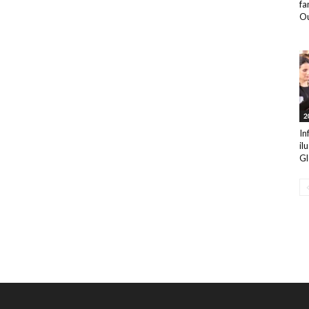
fa
Ou
2
In
il
Gl