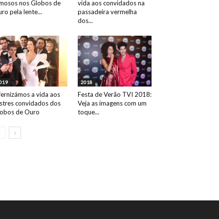
mosos nos Globos de
vida aos convidados na
ro pela lente...
passadeira vermelha
dos...
019
2018
fernizámos a vida aos
Festa de Verão TVI 2018:
ustres convidados dos
Veja as imagens com um
obos de Ouro
toque...