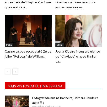
antestreia de ‘Playback’, o filme
cinemas com uma aventura
que celebra o...
entre dinossauros
2026
2026
Casino Lisboa recebe até 26 de
Joana Ribeiro integra o elenco
julho “Rei Lear” de William...
de “Clayface”, o novo thriller
da...
MAIS VISTOS DA ÚLTIMA SEMANA
Fotografada nua na banheira, Bárbara Bandeira
agita fãs
posted on Abril 15, 2020