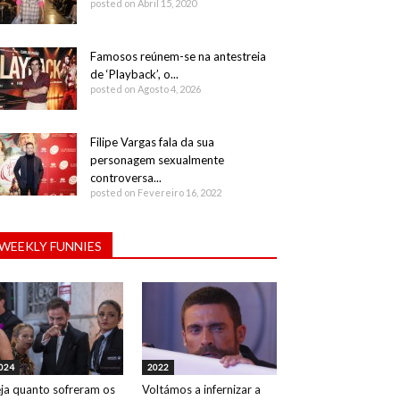
posted on Abril 15, 2020
Famosos reúnem-se na antestreia
de ‘Playback’, o...
posted on Agosto 4, 2026
Filipe Vargas fala da sua
personagem sexualmente
controversa...
posted on Fevereiro 16, 2022
WEEKLY FUNNIES
024
2022
ja quanto sofreram os
Voltámos a infernizar a