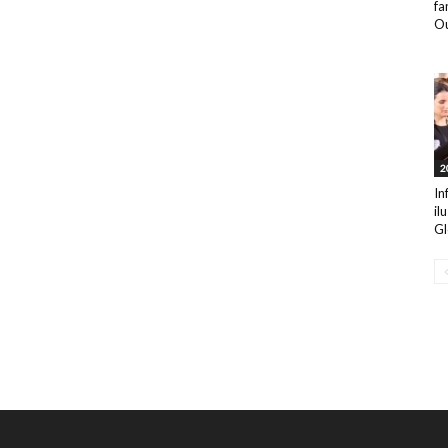
fa
Ou
2
In
il
Gl