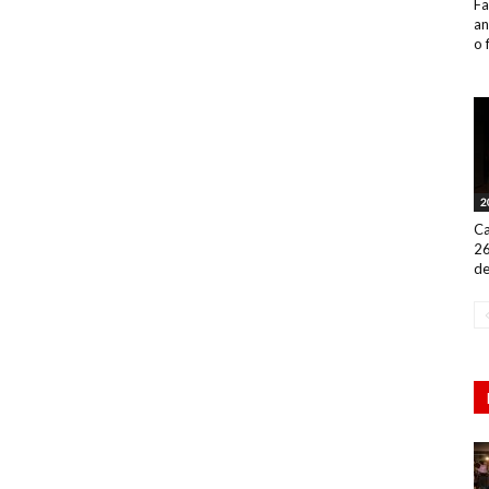
Fa
an
o 
2
Ca
26
de