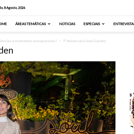
o, 8 Agosto, 2026
OME
ÁREAS TEMÁTICAS
NOTICIAS
ESPECIAIS
ENTREVISTA
riências e momentos inesquecíveis!
7º Aniversario Soul Garden
rden