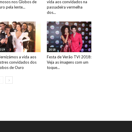
mosos nos Globos de
vida aos convidados na
ro pela lente...
passadeira vermelha
dos...
019
2018
fernizámos a vida aos
Festa de Verão TVI 2018:
ustres convidados dos
Veja as imagens com um
obos de Ouro
toque...