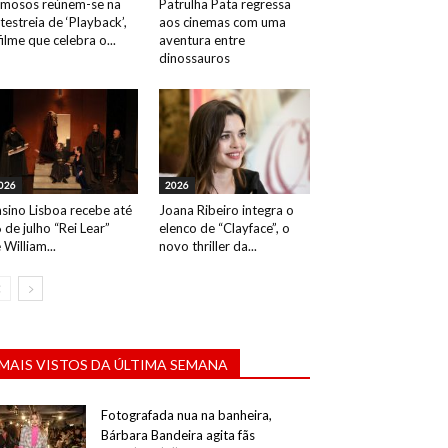
mosos reúnem-se na
Patrulha Pata regressa
testreia de ‘Playback’,
aos cinemas com uma
filme que celebra o...
aventura entre
dinossauros
026
2026
sino Lisboa recebe até
Joana Ribeiro integra o
 de julho “Rei Lear”
elenco de “Clayface”, o
 William...
novo thriller da...
MAIS VISTOS DA ÚLTIMA SEMANA
Fotografada nua na banheira,
Bárbara Bandeira agita fãs