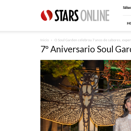
Stars
Sábad
Online
H
Inicio
O Soul Garden celebrou 7 anos de sabores, expe
7º Aniversario Soul Ga